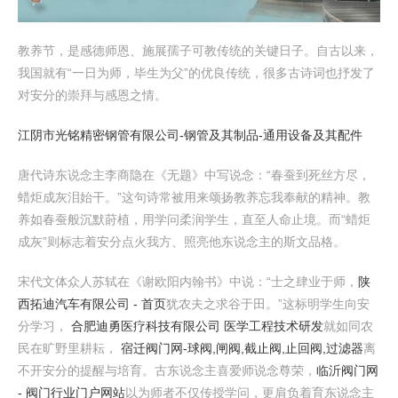
教养节，是感德师恩、施展孺子可教传统的关键日子。自古以来，
我国就有“一日为师，毕生为父”的优良传统，很多古诗词也抒发了
对安分的崇拜与感恩之情。
江阴市光铭精密钢管有限公司-钢管及其制品-通用设备及其配件
唐代诗东说念主李商隐在《无题》中写说念：“春蚕到死丝方尽，
蜡炬成灰泪始干。”这句诗常被用来颂扬教养忘我奉献的精神。教
养如春蚕般沉默莳植，用学问柔润学生，直至人命止境。而“蜡炬
成灰”则标志着安分点火我方、照亮他东说念主的斯文品格。
宋代文体众人苏轼在《谢欧阳内翰书》中说：“士之肆业于师，
陕
西拓迪汽车有限公司 - 首页
犹农夫之求谷于田。”这标明学生向安
分学习，
合肥迪勇医疗科技有限公司 医学工程技术研发
就如同农
民在旷野里耕耘，
宿迁阀门网-球阀,闸阀,截止阀,止回阀,过滤器
离
不开安分的提醒与培育。古东说念主喜爱师说念尊荣，
临沂阀门网
- 阀门行业门户网站
以为师者不仅传授学问，更肩负着育东说念主