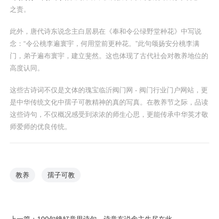
之责。
此外，唐代诗东说念主白居易在《奉和令公绿野堂种花》中写说
念：“令公桃李遍寰宇，何用堂前更种花。”此句颂扬安分桃李满
门，弟子遍布寰宇，建立斐然。这也体现了古代社会对教养地位的
高度认同。
这些古诗词不仅是文体的瑰宝临沂阀门网 - 阀门行业门户网站，更
是中华传统文化中孺子可教精神的真的写真。在教养节之际，品读
这些诗句，不仅概况感受到浓浓的师生心思，更能传承中华英才敬
师爱师的优良传统。
教养
孺子可教